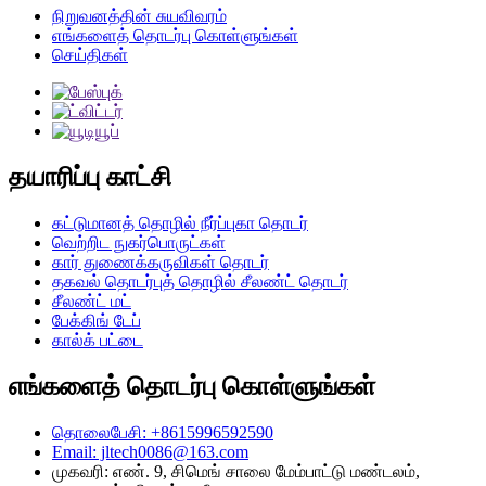
நிறுவனத்தின் சுயவிவரம்
எங்களைத் தொடர்பு கொள்ளுங்கள்
செய்திகள்
தயாரிப்பு காட்சி
கட்டுமானத் தொழில் நீர்ப்புகா தொடர்
வெற்றிட நுகர்பொருட்கள்
கார் துணைக்கருவிகள் தொடர்
தகவல் தொடர்புத் தொழில் சீலண்ட் தொடர்
சீலண்ட் மட்
பேக்கிங் டேப்
கால்க் பட்டை
எங்களைத் தொடர்பு கொள்ளுங்கள்
தொலைபேசி: +8615996592590
Email: jltech0086@163.com
முகவரி: எண். 9, சிமெங் சாலை மேம்பாட்டு மண்டலம்,