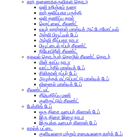
கார் துணைக்கருவிகள் தொடர்
ஒலி உறிஞ்சும் நுரை
கார் ஒலிப்புகா பருத்தி
ஒலி தணிப்பு தாள்
ஹெட்லைட் சீலண்ட்
வயர் ஹார்னஸ் மாஸ்டிக் ஆட்டோமோட்டிவ்
ஆர்வி பியூட்டில் டேப்
ஆர்வி நீர்ப்புகா நாடா
பியூட்டைல் ​​ரப்பர் சீலண்ட்
நியோபிரீன் சீலண்ட்
தகவல் தொடர்புத் தொழில் சீலண்ட் தொடர்
மின் காப்பு நாடா
வாட்டர்சீல் மாஸ்டிக் டேப்
சிலிகான் ரப்பர் டேப்
அழுத்தக் கட்டுப்பாட்டு மாஸ்டிக் டேப்
வினைல் மாஸ்டிக் டேப்
சீலண்ட் மட்
தீயெதிர்ப்பு மண்
குளிரூட்டும் சீலண்ட்
பேக்கிங் டேப்
ஒரு திசை ஃபைபர் கிளாஸ் டேப்
இரு திசை இழை நாடா
இருபக்க ஃபைபர் கிளாஸ் டேப்
கால்க் பட்டை
குளியலறை மற்றும் சமையலறை கார்க் டேப்