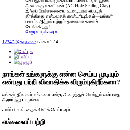
செய்துகொண்டிருக்கலாம். எங்கள் ஏசி துளை
அடைக்கும் களிமண் (AC Hole Sealing Clay)
இந்தப் பிரச்சனையை உடனடியாக எப்படித்
தீர்க்கிறது என்பதைக் கண்டறியுங்கள்—உங்கள்
பணம், ஆற்றல் மற்றும் தலைவலிகளைச்
சேமிக்கிறது!
மேலும் படிக்கவும்
1
2
3
4
அடுத்து >
>>
பக்கம் 1 / 4
நாங்கள் உங்களுக்கு என்ன செய்ய முடியும்
என்பது பற்றி விவாதிக்க விரும்புகிறீர்களா?
எங்கள் தீர்வுகள் உங்களை எங்கு அழைத்துச் செல்லும் என்பதை
ஆராய்ந்து பாருங்கள்.
சமர்ப்பி என்பதைக் கிளிக் செய்யவும்
எங்களைப் பற்றி