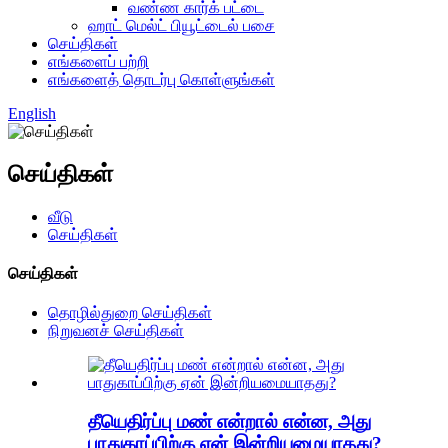
வண்ண கார்க் பட்டை
ஹாட் மெல்ட் பியூட்டைல் ​​பசை
செய்திகள்
எங்களைப் பற்றி
எங்களைத் தொடர்பு கொள்ளுங்கள்
English
செய்திகள்
வீடு
செய்திகள்
செய்திகள்
தொழில்துறை செய்திகள்
நிறுவனச் செய்திகள்
தீயெதிர்ப்பு மண் என்றால் என்ன, அது
பாதுகாப்பிற்கு ஏன் இன்றியமையாதது?