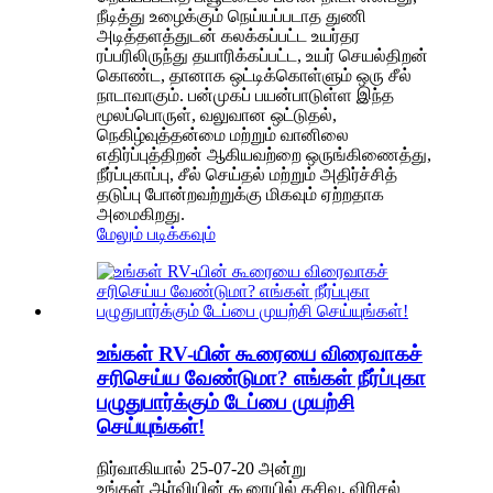
நீடித்து உழைக்கும் நெய்யப்படாத துணி
அடித்தளத்துடன் கலக்கப்பட்ட உயர்தர
ரப்பரிலிருந்து தயாரிக்கப்பட்ட, உயர் செயல்திறன்
கொண்ட, தானாக ஒட்டிக்கொள்ளும் ஒரு சீல்
நாடாவாகும். பன்முகப் பயன்பாடுள்ள இந்த
மூலப்பொருள், வலுவான ஒட்டுதல்,
நெகிழ்வுத்தன்மை மற்றும் வானிலை
எதிர்ப்புத்திறன் ஆகியவற்றை ஒருங்கிணைத்து,
நீர்ப்புகாப்பு, சீல் செய்தல் மற்றும் அதிர்ச்சித்
தடுப்பு போன்றவற்றுக்கு மிகவும் ஏற்றதாக
அமைகிறது.
மேலும் படிக்கவும்
உங்கள் RV-யின் கூரையை விரைவாகச்
சரிசெய்ய வேண்டுமா? எங்கள் நீர்ப்புகா
பழுதுபார்க்கும் டேப்பை முயற்சி
செய்யுங்கள்!
நிர்வாகியால் 25-07-20 அன்று
உங்கள் ஆர்வியின் கூரையில் கசிவு, விரிசல்