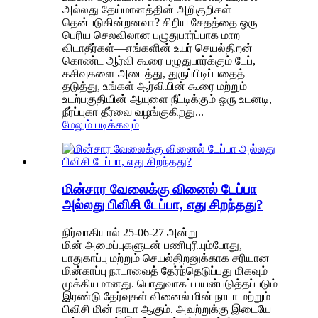
அல்லது தேய்மானத்தின் அறிகுறிகள்
தென்படுகின்றனவா? சிறிய சேதத்தை ஒரு
பெரிய செலவிலான பழுதுபார்ப்பாக மாற
விடாதீர்கள்—எங்களின் உயர் செயல்திறன்
கொண்ட ஆர்வி கூரை பழுதுபார்க்கும் டேப்,
கசிவுகளை அடைத்து, துருப்பிடிப்பதைத்
தடுத்து, உங்கள் ஆர்வியின் கூரை மற்றும்
உடற்பகுதியின் ஆயுளை நீட்டிக்கும் ஒரு உடனடி,
நீர்ப்புகா தீர்வை வழங்குகிறது...
மேலும் படிக்கவும்
மின்சார வேலைக்கு வினைல் டேப்பா
அல்லது பிவிசி டேப்பா, எது சிறந்தது?
நிர்வாகியால் 25-06-27 அன்று
மின் அமைப்புகளுடன் பணிபுரியும்போது, ​​
பாதுகாப்பு மற்றும் செயல்திறனுக்காக சரியான
மின்காப்பு நாடாவைத் தேர்ந்தெடுப்பது மிகவும்
முக்கியமானது. பொதுவாகப் பயன்படுத்தப்படும்
இரண்டு தேர்வுகள் வினைல் மின் நாடா மற்றும்
பிவிசி மின் நாடா ஆகும். அவற்றுக்கு இடையே