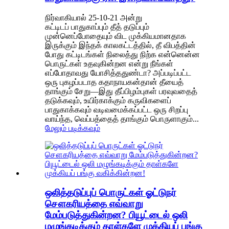
நிர்வாகியால் 25-10-21 அன்று
கட்டிடப் பாதுகாப்பும் தீத் தடுப்பும்
முன்னெப்போதையும் விட முக்கியமானதாக
இருக்கும் இந்தக் காலகட்டத்தில், தீ விபத்தின்
போது கட்டிடங்கள் நிலைத்து நிற்க என்னென்ன
பொருட்கள் உதவுகின்றன என்று நீங்கள்
எப்போதாவது யோசித்ததுண்டா? அப்படிப்பட்ட
ஒரு புகழப்படாத கதாநாயகன்தான் தீயைத்
தாங்கும் சேறு—இது தீப்பிழம்புகள் பரவுவதைத்
தடுக்கவும், உயிர்காக்கும் கருவிகளைப்
பாதுகாக்கவும் வடிவமைக்கப்பட்ட ஒரு சிறப்பு
வாய்ந்த, வெப்பத்தைத் தாங்கும் பொருளாகும்...
மேலும் படிக்கவும்
ஒலித்தடுப்புப் பொருட்கள் ஓட்டுநர்
சௌகரியத்தை எவ்வாறு
மேம்படுத்துகின்றன? பியூட்டைல் ​​ஒலி
மழுங்கடிக்கும் தாள்களே முக்கியப் பங்கு