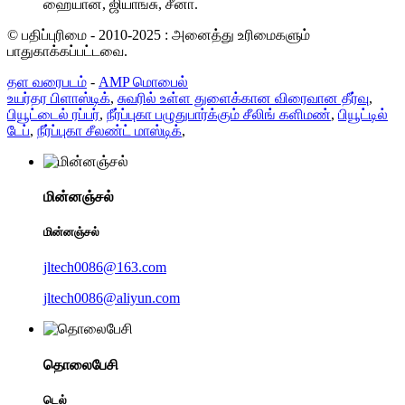
ஹையான், ஜியாங்சு, சீனா.
© பதிப்புரிமை - 2010-2025 : அனைத்து உரிமைகளும்
பாதுகாக்கப்பட்டவை.
தள வரைபடம்
-
AMP மொபைல்
உயர்தர பிளாஸ்டிக்
,
சுவரில் உள்ள துளைக்கான விரைவான தீர்வு
,
பியூட்டைல் ​​ரப்பர்
,
நீர்ப்புகா பழுதுபார்க்கும் சீலிங் களிமண்
,
பியூட்டில்
டேப்
,
நீர்ப்புகா சீலண்ட் மாஸ்டிக்
,
மின்னஞ்சல்
மின்னஞ்சல்
jltech0086@163.com
jltech0086@aliyun.com
தொலைபேசி
டெல்